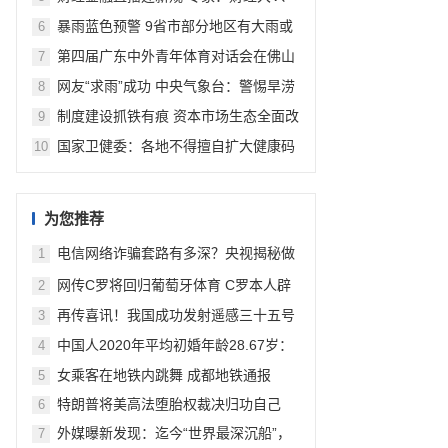
自媒体或为重点监管对象
暴雨蓝色预警 9省市部分地区有大雨或
6
暴雨
第四届广东中外青年体育对话会在佛山
7
举办
网友“求雨”成功 中央气象台：警惕旱涝
8
急转
制度建设抓铁有痕 资本市场生态全面改
9
善
国家卫健委：各地不得擅自扩大健康码
10
应用范围
为您推荐
电信网络诈骗套路有多深？央视揭秘做
1
任务式刷单多套路骗局
网传C罗将回归葡萄牙体育 C罗本人辟
2
谣：假新闻
再传喜讯！我国成功发射遥感三十五号
3
02组卫星
中国人2020年平均初婚年龄28.67岁：
4
安徽省女性初婚年龄已达30岁以上
女乘客在地铁内跳舞 成都地铁通报
5
特朗普将美高法堕胎权裁决归功自己
6
外媒曝新发现：迄今“世界最深沉船”，
7