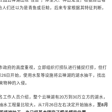
公园云禅湖出现“怪鱼”，体型大、神出鬼没，根据目击者
开始人们还以为是青鱼或巨鲶，后来专家根据其特征判断，
市政府的高度重视，立即组织打捞队进行捕捉打捞，但打
月26日开始，使用水泵等设施将云禅湖的湖水抽干，找出
来物种的入侵。
工作人员介绍，整个云禅湖有20万到30万立方的湖水，
抽水工程量比较大。从7月26日左右决定开始抽水，
至8月