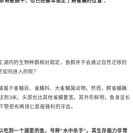
水即将被抽干，也已经基本锁定了鳄雀鳝的位置
。
工湖内的生物种群相对稳定，鱼群并不会通过自然迁移的
是如何进入的呢？
鳝属于雀鳝目、雀鳝科、大雀鳝属动物。然而，鳄雀鳝确
达到3米。头部也比其他雀鳝要宽。其外形鲜明，鱼身呈长
下颚密布两排匕首般锋利的牙齿。
以吃到一个湖里的鱼，号称“水中杀手”。其生存能力非常