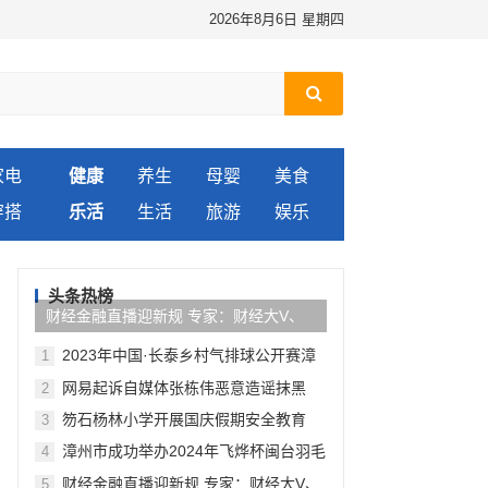
2026年8月6日 星期四
家电
健康
养生
母婴
美食
穿搭
乐活
生活
旅游
娱乐
头条热榜
财经金融直播迎新规 专家：财经大V、
自媒体或为重点监管对象
2023年中国·长泰乡村气排球公开赛漳
1
州赛区选拔赛
网易起诉自媒体张栋伟恶意造谣抹黑
2
笏石杨林小学开展国庆假期安全教育
3
漳州市成功举办2024年飞烨杯闽台羽毛
4
球友谊赛
财经金融直播迎新规 专家：财经大V、
5