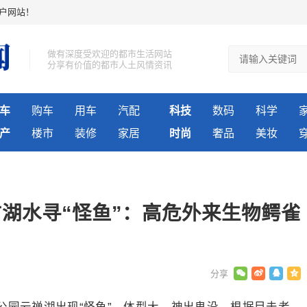
户网站！
做有深度受欢迎的都市生活网站
分享有价值的都市人土风情资讯
车
购车
用车
汽配
科技
数码
科学
产
楼市
装修
家居
时尚
奢品
美妆
湖水寻“怪鱼”：高危外来生物鳄雀