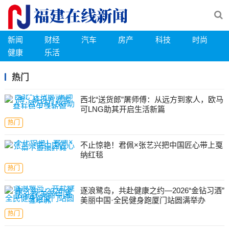
新闻
财经
汽车
房产
科技
时尚
健康
乐活
热门
西北“送货郎”屠师傅：从远方到家人，欧马
可LNG助其开启生活新篇
热门
不止惊艳！君佩×张艺兴把中国匠心带上戛
纳红毯
热门
逐浪鹭岛，共赴健康之约—2026“金钻习酒”
美丽中国·全民健身跑厦门站圆满举办
热门