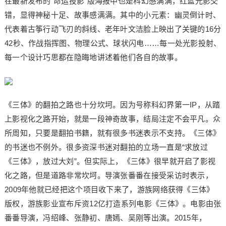
在最新发布的“命运投影”版海报中也是科幻感满满，红蓝光影交
错，显得神秘十足、故事感满满。其中的小元素：幽灵倒计时、
代表着古筝行动飞刃的斜线、老年叶文洁脸上映出了关键的16分
42秒、作战指挥图、物理公式、球状闪电……每一处光影投射、
每一个设计巧思都在隐晦地讲述着他们各自的故事。
《三体》的翻拍之路也十分坎坷。因为号称科幻界第一IP，从踏
上影视化之路开始，就是一段神奇故事，结局注定不会平凡。众
所周知，只要是翻拍书籍，就有很多书迷表示不支持。《三体》
的书迷也不例外。很多资深书迷对翻拍的立场一直是“求放过
《三体》，放过大刘”。但实际上，《三体》很早就开启了影视
化之路，但是道路非常坎坷。导演张番番在接受采访时表示，
2009年他就已经把这个项目收下来了，游族网络获得《三体》
版权，游族影业宣布斥资12亿打造系列电影《三体》。电影由张
番番导演，冯绍峰、张静初、唐嫣、吴刚等出演。2015年，