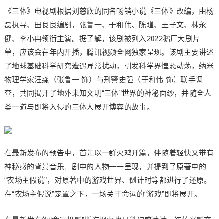
《三体》电视剧根据刘慈欣的同名畅销小说《三体》改编，由杨
磊执导、田良良编剧，张鲁一、于和伟、陈瑾、王子文、林永
健、李小冉领衔主演。据了解，该剧被列入2022鹅厂大剧片
单，应该会在年内开播，腾讯视频全网独家呈现。该剧主要讲述
了地球基础科学研究遭遇异常扰动，引发科学界惶恐动荡，纳米
物理学家汪淼（张鲁一 饰）与刑警史强（于和伟 饰）联手调
查，共同揭开了地外未知文明“三体”世界的神秘面纱，并随全人
类一道与即将入侵的三体人展开博弈的故事。
在最新发布的预告中，首先以一群火鸡开篇，伴随着轻快又带有
神秘感的背景音乐，剧中的人物一一呈现，并提到了原著中的
“农场主假说”，对原著中的游戏世界、倒计时等都进行了还原。
在“农场主假说”笼罩之下，一场关于命运的“游戏”即将展开。